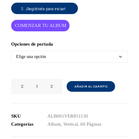
¡Regístrate para iniciar!
COMENZAR TU ALBUM
Opciones de portada
Photobook
AÑADIR AL CARRITO
Vertical
8.5
x
11"
SKU
ALB001VER851130
(30
Categorías
Album
,
Vertical
,
60 Páginas
hojas)